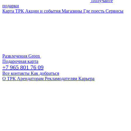
Получайте
подарки
Карта ТРК
Акции и события
Магазины
Где поесть
Сервисы
Развлечения
Green
Подарочная карта
+7 965 801 76 09
Все контакты
Как добраться
О ТРК
Арендаторам
Рекламодателям
Карьера