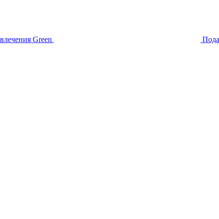
звлечения
Green
Пода