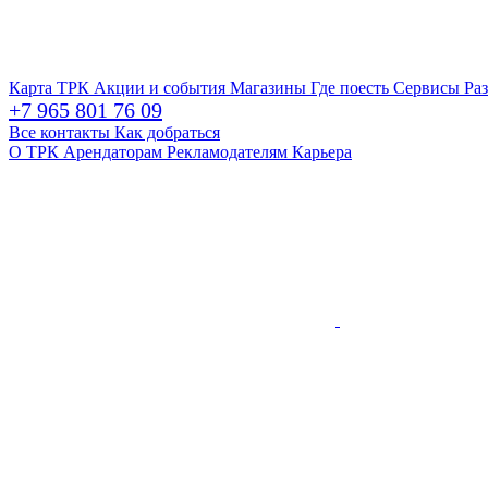
Карта ТРК
Акции и события
Магазины
Где поесть
Сервисы
Ра
+7 965 801 76 09
Все контакты
Как добраться
О ТРК
Арендаторам
Рекламодателям
Карьера