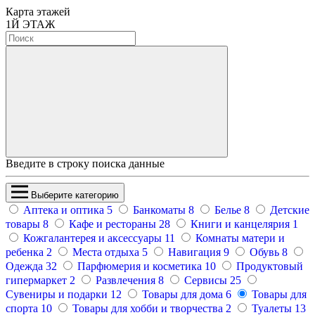
Карта этажей
1
Й ЭТАЖ
Введите в строку поиска данные
Выберите категорию
Аптека и оптика
5
Банкоматы
8
Белье
8
Детские
товары
8
Кафе и рестораны
28
Книги и канцелярия
1
Кожгалантерея и аксессуары
11
Комнаты матери и
ребенка
2
Места отдыха
5
Навигация
9
Обувь
8
Одежда
32
Парфюмерия и косметика
10
Продуктовый
гипермаркет
2
Развлечения
8
Сервисы
25
Сувениры и подарки
12
Товары для дома
6
Товары для
спорта
10
Товары для хобби и творчества
2
Туалеты
13