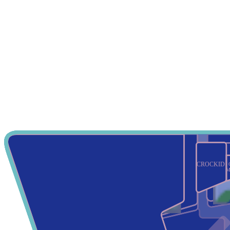
CROCKID
М