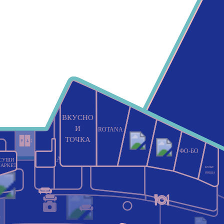
ВКУСНО
И
ROTANA
ТОЧКА
ФО-БО
Askona
СУШИ
НОВА
LOVE
АРКЕТ
КУЛЬТ
REPUBLIC
ПИЦЦА