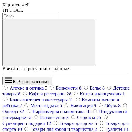
Карта этажей
1
Й ЭТАЖ
Введите в строку поиска данные
Выберите категорию
Аптека и оптика
5
Банкоматы
8
Белье
8
Детские
товары
8
Кафе и рестораны
28
Книги и канцелярия
1
Кожгалантерея и аксессуары
11
Комнаты матери и
ребенка
2
Места отдыха
5
Навигация
9
Обувь
8
Одежда
32
Парфюмерия и косметика
10
Продуктовый
гипермаркет
2
Развлечения
8
Сервисы
25
Сувениры и подарки
12
Товары для дома
6
Товары для
спорта
10
Товары для хобби и творчества
2
Туалеты
13