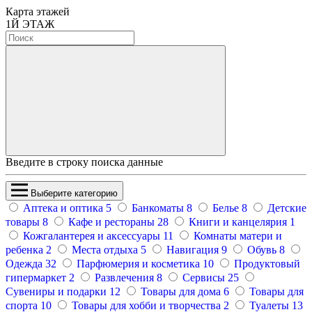
Карта этажей
1
Й ЭТАЖ
Введите в строку поиска данные
Выберите категорию
Аптека и оптика
5
Банкоматы
8
Белье
8
Детские
товары
8
Кафе и рестораны
28
Книги и канцелярия
1
Кожгалантерея и аксессуары
11
Комнаты матери и
ребенка
2
Места отдыха
5
Навигация
9
Обувь
8
Одежда
32
Парфюмерия и косметика
10
Продуктовый
гипермаркет
2
Развлечения
8
Сервисы
25
Сувениры и подарки
12
Товары для дома
6
Товары для
спорта
10
Товары для хобби и творчества
2
Туалеты
13