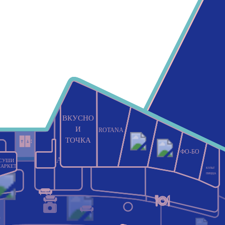
ВКУСНО
И
ROTANA
ТОЧКА
ФО-БО
Askona
СУШИ
НОВА
LOVE
АРКЕТ
КУЛЬТ
REPUBLIC
ПИЦЦА