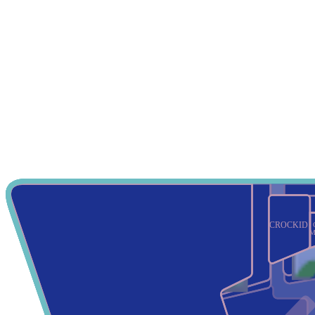
CROCKID
М