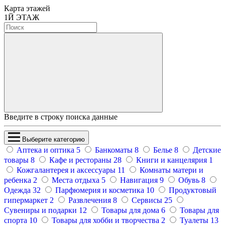
Карта этажей
1
Й ЭТАЖ
Введите в строку поиска данные
Выберите категорию
Аптека и оптика
5
Банкоматы
8
Белье
8
Детские
товары
8
Кафе и рестораны
28
Книги и канцелярия
1
Кожгалантерея и аксессуары
11
Комнаты матери и
ребенка
2
Места отдыха
5
Навигация
9
Обувь
8
Одежда
32
Парфюмерия и косметика
10
Продуктовый
гипермаркет
2
Развлечения
8
Сервисы
25
Сувениры и подарки
12
Товары для дома
6
Товары для
спорта
10
Товары для хобби и творчества
2
Туалеты
13