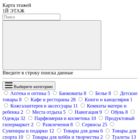
Карта этажей
1
Й ЭТАЖ
Введите в строку поиска данные
Выберите категорию
Аптека и оптика
5
Банкоматы
8
Белье
8
Детские
товары
8
Кафе и рестораны
28
Книги и канцелярия
1
Кожгалантерея и аксессуары
11
Комнаты матери и
ребенка
2
Места отдыха
5
Навигация
9
Обувь
8
Одежда
32
Парфюмерия и косметика
10
Продуктовый
гипермаркет
2
Развлечения
8
Сервисы
25
Сувениры и подарки
12
Товары для дома
6
Товары для
спорта
10
Товары для хобби и творчества
2
Туалеты
13