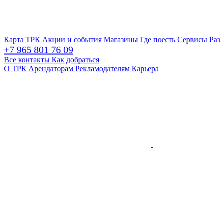
Карта ТРК
Акции и события
Магазины
Где поесть
Сервисы
Ра
+7 965 801 76 09
Все контакты
Как добраться
О ТРК
Арендаторам
Рекламодателям
Карьера