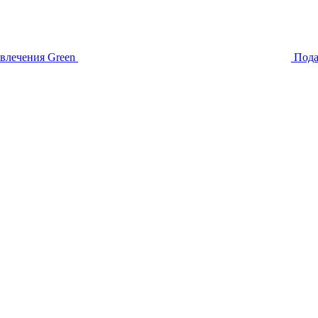
звлечения
Green
Пода