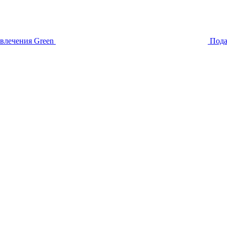
звлечения
Green
Пода