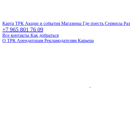
Карта ТРК
Акции и события
Магазины
Где поесть
Сервисы
Ра
+7 965 801 76 09
Все контакты
Как добраться
О ТРК
Арендаторам
Рекламодателям
Карьера