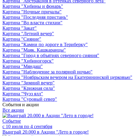
Картина "Абстракция в оттенках северного лета"
Картина "Хибины и фонарь"
Картина "Ночные причалы"
Картина "Последняя пристань"
Картина "Во власти стихии"
Картина "Закат"
Картина "Летний вечер"
Картина "Сияние"
Картина "Камни по дороге в Териберку"
Картина "Маяк. Кашкаранцы"
Картина "Город в объятиях северного сияния"
Картина "Хибиногорск"
Картина "Мяндаш"
Картина "Наблюдение за полярной ночью"
Картина "Ноябрьским вечером на Екатерининской церковью"
Картина "Зимний вечер"
Картина "Крижная сила"
Картина "Чуэз ялл"
Картина "Суровый север"
События и акции
Все акции
Событие
с 10 июля по 4 сентября
Выиграй 20.000 в Акции "Лето в городе!