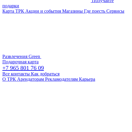
Получайте
подарки
Карта ТРК
Акции и события
Магазины
Где поесть
Сервисы
Развлечения
Green
Подарочная карта
+7 965 801 76 09
Все контакты
Как добраться
О ТРК
Арендаторам
Рекламодателям
Карьера