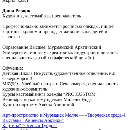
Акрил, холст
Даша Реворк
Художник, кастомайзер, преподаватель
Профессионально занимается росписью одежды, пишет
картины акрилом и преподает живопись для детей и
взрослых.
Образование Высшее: Мурманский Арктический
Университет, институт креативных индустрий и дизайна,
специальность : дизайн (графический дизайн)
Обучение:
Детская Школа Искусств,художественное отделение, н.п.
Североморск-3
МБУДО «Учебный центр» г. Североморск, специальность
художник-оформитель
Курсы кастомайзинга одежды “PRO.CUSTOM”
Вебинары по кастому одежды Милены Нода
Курс по портрету Алены Алининой
Арт-пространство в Мурманск Молле — «Творческая среда»!
Выставка "Акценты Арктики"
Картина" "Осень в Тундре"