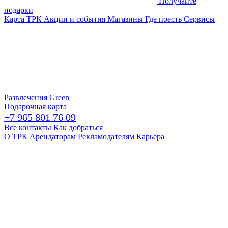
Получайте
подарки
Карта ТРК
Акции и события
Магазины
Где поесть
Сервисы
Развлечения
Green
Подарочная карта
+7 965 801 76 09
Все контакты
Как добраться
О ТРК
Арендаторам
Рекламодателям
Карьера