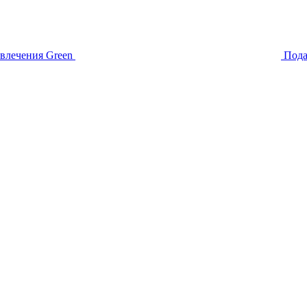
звлечения
Green
Пода