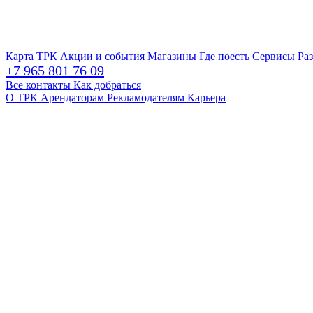
Карта ТРК
Акции и события
Магазины
Где поесть
Сервисы
Ра
+7 965 801 76 09
Все контакты
Как добраться
О ТРК
Арендаторам
Рекламодателям
Карьера