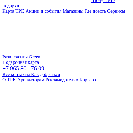
Получайте
подарки
Карта ТРК
Акции и события
Магазины
Где поесть
Сервисы
Развлечения
Green
Подарочная карта
+7 965 801 76 09
Все контакты
Как добраться
О ТРК
Арендаторам
Рекламодателям
Карьера