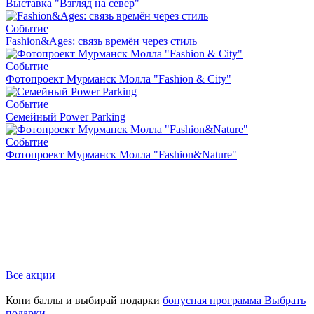
Выставка "Взгляд на север"
Событие
Fashion&Ages: cвязь времён через стиль
Событие
Фотопроект Мурманск Молла "Fashion & City"
Событие
Семейный Power Parking
Событие
Фотопроект Мурманск Молла "Fashion&Nature"
Все акции
Копи баллы и выбирай подарки
бонусная программа
Выбрать
подарки