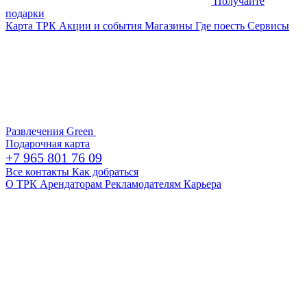
Получайте
подарки
Карта ТРК
Акции и события
Магазины
Где поесть
Сервисы
Развлечения
Green
Подарочная карта
+7 965 801 76 09
Все контакты
Как добраться
О ТРК
Арендаторам
Рекламодателям
Карьера