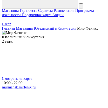
Магазины
Где поесть
Сервисы
Развлечения
Программа
лояльности
Подарочная карта
Акции
Green
Главная
Магазины
Ювелирный и бижутерия
Мир Феникс
Ювелирный и бижутерия
2 этаж
Смотреть на карте
10:00 - 22:00
murmansk.mirfenix.ru