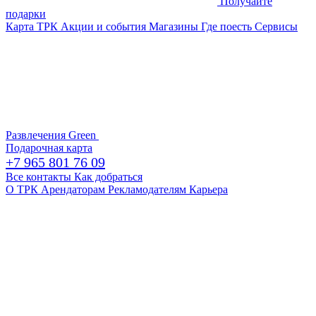
Получайте
подарки
Карта ТРК
Акции и события
Магазины
Где поесть
Сервисы
Развлечения
Green
Подарочная карта
+7 965 801 76 09
Все контакты
Как добраться
О ТРК
Арендаторам
Рекламодателям
Карьера