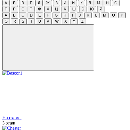
А
Б
В
Г
Д
Ж
З
И
Й
К
Л
М
Н
О
П
Р
С
Т
Ф
Х
Ц
Ч
Ш
Э
Ю
Я
A
B
C
D
E
F
G
H
I
J
K
L
M
O
P
Q
R
S
T
U
V
W
X
Y
Z
На схеме
3 этаж