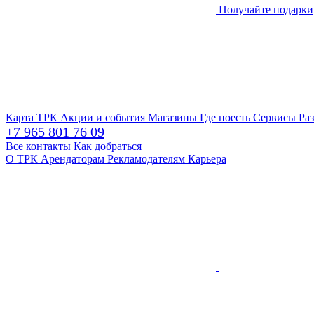
Получайте подарки
Карта ТРК
Акции и события
Магазины
Где поесть
Сервисы
Ра
+7 965 801 76 09
Все контакты
Как добраться
О ТРК
Арендаторам
Рекламодателям
Карьера