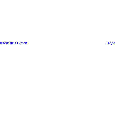
звлечения
Green
Пода