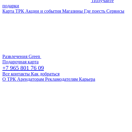
Получайте
подарки
Карта ТРК
Акции и события
Магазины
Где поесть
Сервисы
Развлечения
Green
Подарочная карта
+7 965 801 76 09
Все контакты
Как добраться
О ТРК
Арендаторам
Рекламодателям
Карьера