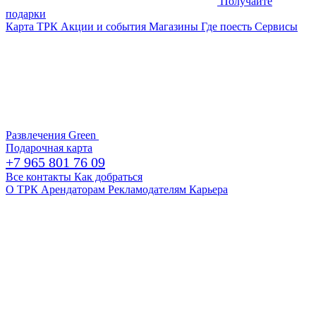
Получайте
подарки
Карта ТРК
Акции и события
Магазины
Где поесть
Сервисы
Развлечения
Green
Подарочная карта
+7 965 801 76 09
Все контакты
Как добраться
О ТРК
Арендаторам
Рекламодателям
Карьера