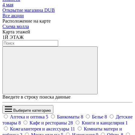
4 мая
Открытие магазина DUB
Все акции
Расположение на карте
Схема молла
Карта этажей
1
Й ЭТАЖ
Введите в строку поиска данные
Выберите категорию
Аптека и оптика
5
Банкоматы
8
Белье
8
Детские
товары
8
Кафе и рестораны
28
Книги и канцелярия
1
Кожгалантерея и аксессуары
11
Комнаты матери и
ребенка
2
Места отдыха
5
Навигация
9
Обувь
8