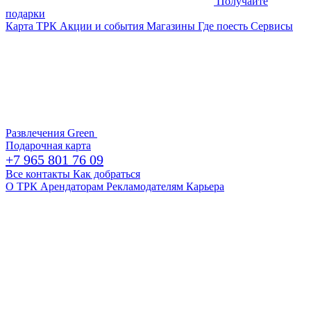
Получайте
подарки
Карта ТРК
Акции и события
Магазины
Где поесть
Сервисы
Развлечения
Green
Подарочная карта
+7 965 801 76 09
Все контакты
Как добраться
О ТРК
Арендаторам
Рекламодателям
Карьера