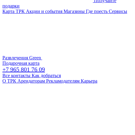
Получайте
подарки
Карта ТРК
Акции и события
Магазины
Где поесть
Сервисы
Развлечения
Green
Подарочная карта
+7 965 801 76 09
Все контакты
Как добраться
О ТРК
Арендаторам
Рекламодателям
Карьера