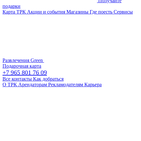
Получайте
подарки
Карта ТРК
Акции и события
Магазины
Где поесть
Сервисы
Развлечения
Green
Подарочная карта
+7 965 801 76 09
Все контакты
Как добраться
О ТРК
Арендаторам
Рекламодателям
Карьера