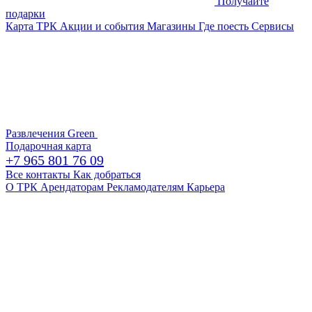
Получайте
подарки
Карта ТРК
Акции и события
Магазины
Где поесть
Сервисы
Развлечения
Green
Подарочная карта
+7 965 801 76 09
Все контакты
Как добраться
О ТРК
Арендаторам
Рекламодателям
Карьера