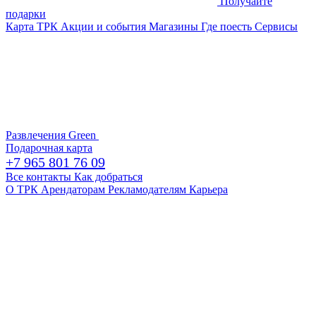
Получайте
подарки
Карта ТРК
Акции и события
Магазины
Где поесть
Сервисы
Развлечения
Green
Подарочная карта
+7 965 801 76 09
Все контакты
Как добраться
О ТРК
Арендаторам
Рекламодателям
Карьера